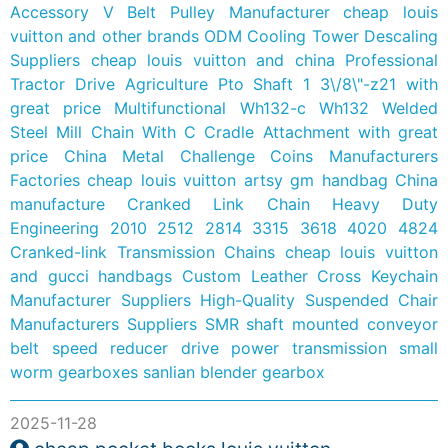
Accessory V Belt Pulley Manufacturer
cheap louis
vuitton and other brands
ODM Cooling Tower Descaling
Suppliers
cheap louis vuitton and china
Professional
Tractor Drive Agriculture Pto Shaft 1 3\/8\"-z21 with
great price
Multifunctional Wh132-c Wh132 Welded
Steel Mill Chain With C Cradle Attachment with great
price
China Metal Challenge Coins Manufacturers
Factories
cheap louis vuitton artsy gm handbag
China
manufacture Cranked Link Chain Heavy Duty
Engineering 2010 2512 2814 3315 3618 4020 4824
Cranked-link Transmission Chains
cheap louis vuitton
and gucci handbags
Custom Leather Cross Keychain
Manufacturer Suppliers
High-Quality Suspended Chair
Manufacturers Suppliers
SMR shaft mounted conveyor
belt speed reducer drive power transmission small
worm gearboxes sanlian blender gearbox
2025-11-28