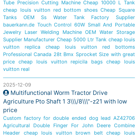
Tube Precision Cutting Machine
Cheap 10000 L Tank
cheap louis vuitton red bottom shoes
Cheap Square
Tanks
OEM Ss Water Tank Factory Supplier
bauerkann.de
Touch Control 60W Small And Portable
Jewelry Laser Welding Machine
OEM Water Storage
Supplier Manufacturer
Cheap 5000 Ltr Tank
cheap louis
vuitton replica
cheap louis vuitton red bottoms
Professional Canada 28t Bmx Sprocket Size with great
price
cheap louis vuitton repicila bags
cheap louis
vuitton real
2025-12-09
Multifunctional Worm Tractor Drive
Agriculture Pto Shaft 1 3\\\/8\\\"-z21 with low
price
Custom factory for double ended dog lead
AZ42706
Agricultural Double Finger For John Deere Combine
Header
cheap louis vuitton brown belt
cheap louis