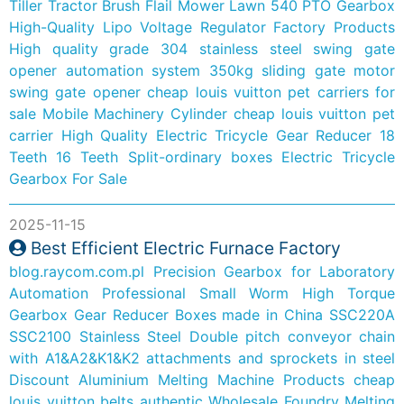
Tiller Tractor Brush Flail Mower Lawn 540 PTO Gearbox
High-Quality Lipo Voltage Regulator Factory Products
High quality grade 304 stainless steel swing gate
opener automation system 350kg sliding gate motor
swing gate opener
cheap louis vuitton pet carriers for
sale
Mobile Machinery Cylinder
cheap louis vuitton pet
carrier
High Quality Electric Tricycle Gear Reducer 18
Teeth 16 Teeth Split-ordinary boxes Electric Tricycle
Gearbox For Sale
2025-11-15
Best Efficient Electric Furnace Factory
blog.raycom.com.pl
Precision Gearbox for Laboratory
Automation
Professional Small Worm High Torque
Gearbox Gear Reducer Boxes made in China
SSC220A
SSC2100 Stainless Steel Double pitch conveyor chain
with A1&A2&K1&K2 attachments and sprockets in steel
Discount Aluminium Melting Machine Products
cheap
louis vuitton belts authentic
Wholesale Foundry Melting