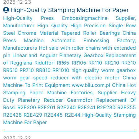
2025-12-23
High-Quality Stamping Machine For Paper
High-Quality Press Embossingmachine Supplier,
Manufacturer
High Quality High Precision Single Row
Steel Chrome Material Tapered Roller Bearings
China
Press Machine Automatic Embossing Factory,
Manufacturers
Hot sale with roller chains with extended
pin
Linear and Angular Planetary Gearbox Replacement
of Reggiana Riduttori RR65 RR105 RR110 RR210 RR310
RR510 RR710 RR810 RR1010
high quality worm gearbox
worm gear speed reducer with electric motor
China
Machine To Print Equipment
www.bilu.com.pl
China Hot
Stamping Paper Machine Factories, Supplier
Heavy
Duty Planetary Reducer Gearmotor Replacement Of
Rossi R2E200 R2E201 R2E240 R2E241 R2E280 R2E355
R2E428 R2E429 R2E445 R2E44
High-Quality Stamping
Machine For Paper
2025-12-22