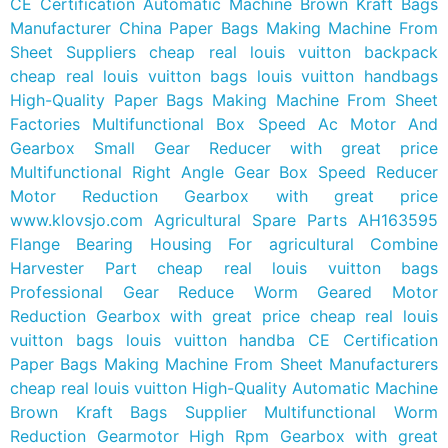
CE Certification Automatic Machine Brown Kraft Bags
Manufacturer
China Paper Bags Making Machine From
Sheet Suppliers
cheap real louis vuitton backpack
cheap real louis vuitton bags louis vuitton handbags
High-Quality Paper Bags Making Machine From Sheet
Factories
Multifunctional Box Speed Ac Motor And
Gearbox Small Gear Reducer with great price
Multifunctional Right Angle Gear Box Speed Reducer
Motor Reduction Gearbox with great price
www.klovsjo.com
Agricultural Spare Parts AH163595
Flange Bearing Housing For agricultural Combine
Harvester Part
cheap real louis vuitton bags
Professional Gear Reduce Worm Geared Motor
Reduction Gearbox with great price
cheap real louis
vuitton bags louis vuitton handba
CE Certification
Paper Bags Making Machine From Sheet Manufacturers
cheap real louis vuitton
High-Quality Automatic Machine
Brown Kraft Bags Supplier
Multifunctional Worm
Reduction Gearmotor High Rpm Gearbox with great