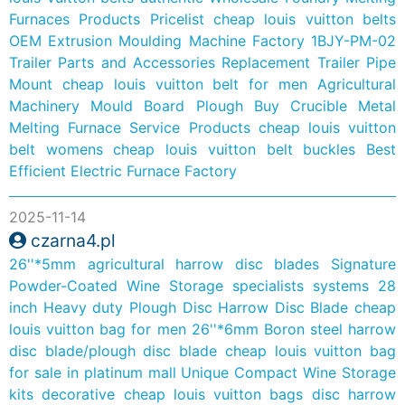
Furnaces Products Pricelist
cheap louis vuitton belts
OEM Extrusion Moulding Machine Factory
1BJY-PM-02
Trailer Parts and Accessories Replacement Trailer Pipe
Mount
cheap louis vuitton belt for men
Agricultural
Machinery Mould Board Plough
Buy Crucible Metal
Melting Furnace Service Products
cheap louis vuitton
belt womens
cheap louis vuitton belt buckles
Best
Efficient Electric Furnace Factory
2025-11-14
czarna4.pl
26''*5mm agricultural harrow disc blades
Signature
Powder-Coated Wine Storage specialists systems
28
inch Heavy duty Plough Disc Harrow Disc Blade
cheap
louis vuitton bag for men
26''*6mm Boron steel harrow
disc blade/plough disc blade
cheap louis vuitton bag
for sale in platinum mall
Unique Compact Wine Storage
kits decorative
cheap louis vuitton bags
disc harrow