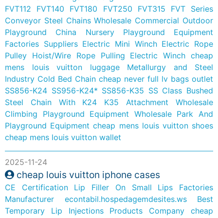
FVT112 FVT140 FVT180 FVT250 FVT315 FVT Series
Conveyor Steel Chains
Wholesale Commercial Outdoor
Playground
China Nursery Playground Equipment
Factories Suppliers
Electric Mini Winch Electric Rope
Pulley Hoist/Wire Rope Pulling Electric Winch
cheap
mens louis vuitton luggage
Metallurgy and Steel
Industry Cold Bed Chain
cheap never full lv bags outlet
SS856-K24 SS956-K24* SS856-K35 SS Class Bushed
Steel Chain With K24 K35 Attachment
Wholesale
Climbing Playground Equipment
Wholesale Park And
Playground Equipment
cheap mens louis vuitton shoes
cheap mens louis vuitton wallet
2025-11-24
cheap louis vuitton iphone cases
CE Certification Lip Filler On Small Lips Factories
Manufacturer
econtabil.hospedagemdesites.ws
Best
Temporary Lip Injections Products Company
cheap