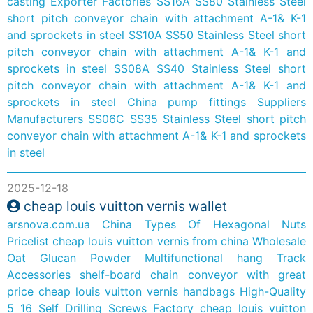
casting Exporter Factories
SS16A SS80 Stainless Steel
short pitch conveyor chain with attachment A-1& K-1
and sprockets in steel
SS10A SS50 Stainless Steel short
pitch conveyor chain with attachment A-1& K-1 and
sprockets in steel
SS08A SS40 Stainless Steel short
pitch conveyor chain with attachment A-1& K-1 and
sprockets in steel
China pump fittings Suppliers
Manufacturers
SS06C SS35 Stainless Steel short pitch
conveyor chain with attachment A-1& K-1 and sprockets
in steel
2025-12-18
cheap louis vuitton vernis wallet
arsnova.com.ua
China Types Of Hexagonal Nuts
Pricelist
cheap louis vuitton vernis from china
Wholesale
Oat Glucan Powder
Multifunctional hang Track
Accessories shelf-board chain conveyor with great
price
cheap louis vuitton vernis handbags
High-Quality
5 16 Self Drilling Screws Factory
cheap louis vuitton