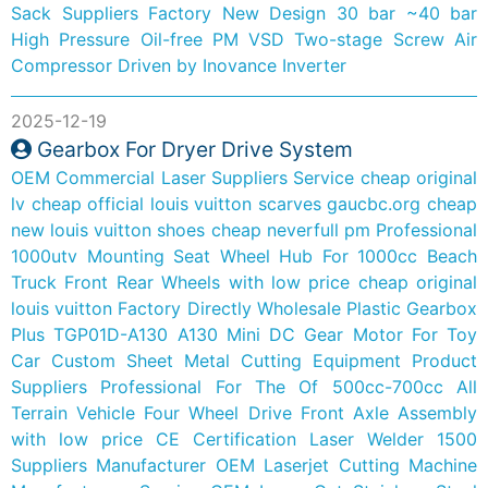
Sack Suppliers Factory
New Design 30 bar ~40 bar
High Pressure Oil-free PM VSD Two-stage Screw Air
Compressor Driven by Inovance Inverter
2025-12-19
Gearbox For Dryer Drive System
OEM Commercial Laser Suppliers Service
cheap original
lv
cheap official louis vuitton scarves
gaucbc.org
cheap
new louis vuitton shoes
cheap neverfull pm
Professional
1000utv Mounting Seat Wheel Hub For 1000cc Beach
Truck Front Rear Wheels with low price
cheap original
louis vuitton
Factory Directly Wholesale Plastic Gearbox
Plus TGP01D-A130 A130 Mini DC Gear Motor For Toy
Car
Custom Sheet Metal Cutting Equipment Product
Suppliers
Professional For The Of 500cc-700cc All
Terrain Vehicle Four Wheel Drive Front Axle Assembly
with low price
CE Certification Laser Welder 1500
Suppliers Manufacturer
OEM Laserjet Cutting Machine