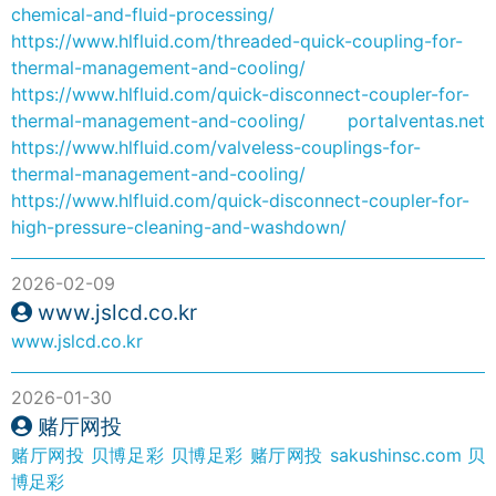
chemical-and-fluid-processing/
https://www.hlfluid.com/threaded-quick-coupling-for-
thermal-management-and-cooling/
https://www.hlfluid.com/quick-disconnect-coupler-for-
thermal-management-and-cooling/
portalventas.net
https://www.hlfluid.com/valveless-couplings-for-
thermal-management-and-cooling/
https://www.hlfluid.com/quick-disconnect-coupler-for-
high-pressure-cleaning-and-washdown/
2026-02-09
www.jslcd.co.kr
www.jslcd.co.kr
2026-01-30
赌厅网投
赌厅网投
贝博足彩
贝博足彩
赌厅网投
sakushinsc.com
贝
博足彩