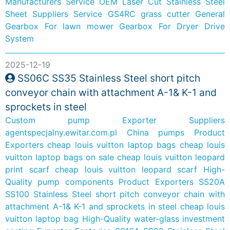
Manufacturers Service
OEM Laser Cut Stainless Steel
Sheet Suppliers Service
GS4RC grass cutter General
Gearbox For lawn mower
Gearbox For Dryer Drive
System
2025-12-19
SS06C SS35 Stainless Steel short pitch
conveyor chain with attachment A-1& K-1 and
sprockets in steel
Custom pump Exporter Suppliers
agentspecjalny.ewitar.com.pl
China pumps Product
Exporters
cheap louis vuitton laptop bags
cheap louis
vuitton laptop bags on sale
cheap louis vuitton leopard
print scarf
cheap louis vuitton leopard scarf
High-
Quality pump components Product Exporters
SS20A
SS100 Stainless Steel short pitch conveyor chain with
attachment A-1& K-1 and sprockets in steel
cheap louis
vuitton laptop bag
High-Quality water-glass investment