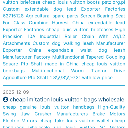
vuitton briefcase
cheap louis vuitton boots
pstz.org.pl
Custom extendable dog lead Exporter Factories
62715128 Agricultural spare parts Screen Bearing Seat
For Class Combine Harvest
China extendable lead
Exporter Factories
cheap louis vuitton briefcases
High
Precision 10A Industrial Roller Chain With A1/L2
Attachments
Custom dog walking leash Manufacturer
Exporter
China expandable waist dog leash
Manufacturer Factory
Multifunctional Tapered Coupling
Square Pto Shaft made in China
cheap louis vuitton
bookbags
Multifunctional Worm Tractor Drive
Agriculture Pto Shaft 1 3\\\/8\\\"-z21 with low price
2025-12-09
cheap imitation louis vuitton bags wholesale
cheap genuine louis vuitton handbags
High-Quality
Swing Jaw Crusher Manufacturers
Brake Motors
Electric Motors
cheap fake louis vuitton wallet
cheap
handbags wholesale usa louis vuitton
AC Motors