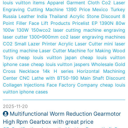
louis vuitton items
Apparel Garment Cloth Co2 Laser
Engraving Cutting Machine 1390 Price Mexico Turkey
Russia Leather India Thailand Acrylic Stone
Discount 8
Point Filler Face Lift Products Pricelist
EP 1390N 80w
100w 130W 150wco2 laser cutting machine engraving
laser cutter 1300*900mm co2 laser engraving machines
CO2 Small Lazer Printer Acrylic Laser Cutter mini laser
cutting machine
Laser Cutter Machine for Making Wood
Toys
cheap louis vuitton japan
cheap louis vuitton
iphone case
cheap louis vuitton jaspers
Wholesale Gold
Cross Necklace 14k
H series Horizontal Machining
Center CNC Lathe with BT50-190 Main Shaft
Discount
Collagen Injections Face Factory Company
cheap louis
vuitton iphone cases
2025-11-20
Multifunctional Worm Reduction Gearmotor
High Rpm Gearbox with great price