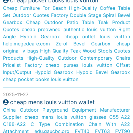
cheap pocket books louis vuitton
Cheap Furniture For Beach
High-Quality Coffee Table
Set Outdoor Quotes Factory
Double Stage Spiral Bevel
Gearbox
Cheap Outdoor Patio Table Teak Product
Quotes
cheap preowned authentic louis vuitton
Right
Angle Hypoid Gearbox
cheap outlet louis vuitton
help.megedcare.com
Zerol Bevel Gearbox
cheap
original lv bags
High-Quality Teak Wood Stools Quotes
Products
High-Quality Outdoor Contemporary Chairs
Pricelist Factory
cheap purses louis vuitton
Offset
Input/Output Hypoid Gearbox
Hypoid Bevel Gearbox
cheap pocket books louis vuitton
2025-11-27
cheap mens louis vuitton wallet
China Outdoor Playground Equipment Manufacturer
Supplier
cheap mens louis vuitton glasses
C55-A22
C188-A22 C Type Combination Chain With A22
Attachment
edu.gaucbc.org
FVT40 FVT63 FVT90