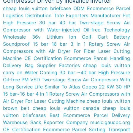
Compressor Driven by Inovance Inverter
cheap louis vuitton briefcase
ODM Ecommerce Parcel
Logistics Distribution Tote Exporters Manufacturer
Pet
High Pressure 30 bar 40 bar Two-stage Screw Air
Compressor with Water-injected Oil-free Technology
Wholesale 36v Lithium Ion Golf Cart Battery
Soundproof 15 bar 16 bar 3 in 1 Rotary Screw Air
Compressors with Air Dryer For Fiber Laser Cutting
Machine
CE Certification Ecommerce Parcel Handling
Delivery Bag Supplier Factories
cheap louis vuitton
carry on
Water Cooling 30 bar ~40 bar High Pressure
Oil-free PM VSD Two-stage Screw Air Compressor With
Long Service Life
Similar To Atlas Copco 22 KW 30 HP
15 bar~16 bar 4 in 1 Rotary Screw Air Compressors with
Air Dryer For Laser Cutting Machine
cheap louis vuitton
brown belt
cheap louis vuitton canada
cheap louis
vuitton briefcases
Best Ecommerce Parcel Delivery
Warehouse Sack Exporter Company
music.gaucbc.org
CE Certification Ecommerce Parcel Sorting Transport