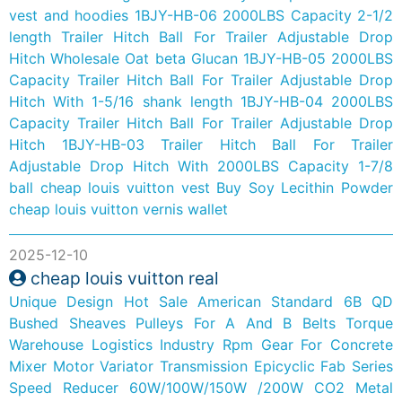
vest and hoodies
1BJY-HB-06 2000LBS Capacity 2-1/2
length Trailer Hitch Ball For Trailer Adjustable Drop
Hitch
Wholesale Oat beta Glucan
1BJY-HB-05 2000LBS
Capacity Trailer Hitch Ball For Trailer Adjustable Drop
Hitch With 1-5/16 shank length
1BJY-HB-04 2000LBS
Capacity Trailer Hitch Ball For Trailer Adjustable Drop
Hitch
1BJY-HB-03 Trailer Hitch Ball For Trailer
Adjustable Drop Hitch With 2000LBS Capacity 1-7/8
ball
cheap louis vuitton vest
Buy Soy Lecithin Powder
cheap louis vuitton vernis wallet
2025-12-10
cheap louis vuitton real
Unique Design Hot Sale American Standard 6B QD
Bushed Sheaves Pulleys For A And B Belts
Torque
Warehouse Logistics Industry Rpm Gear For Concrete
Mixer Motor Variator Transmission Epicyclic Fab Series
Speed Reducer
60W/100W/150W /200W CO2 Metal