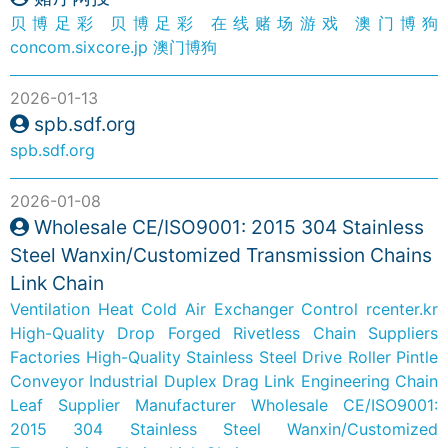
贝博足彩
贝博足彩
在线赌场游戏
澳门博狗
concom.sixcore.jp
澳门博狗
2026-01-13
spb.sdf.org
spb.sdf.org
2026-01-08
Wholesale CE/ISO9001: 2015 304 Stainless
Steel Wanxin/Customized Transmission Chains
Link Chain
Ventilation Heat Cold
Air Exchanger Control
rcenter.kr
High-Quality Drop Forged Rivetless Chain Suppliers
Factories
High-Quality Stainless Steel Drive Roller Pintle
Conveyor Industrial Duplex Drag Link Engineering Chain
Leaf Supplier Manufacturer
Wholesale CE/ISO9001:
2015 304 Stainless Steel Wanxin/Customized