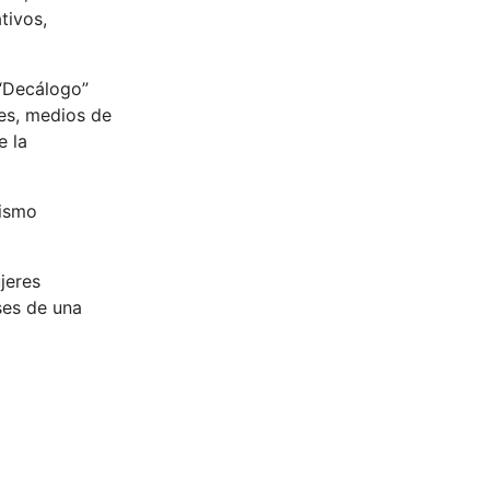
tivos,
 “Decálogo”
es, medios de
e la
rismo
jeres
ses de una