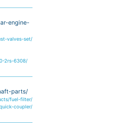
lar-engine-
st-valves-set/
0-2rs-6308/
aft-parts/
s/fuel-filter/
quick-coupler/