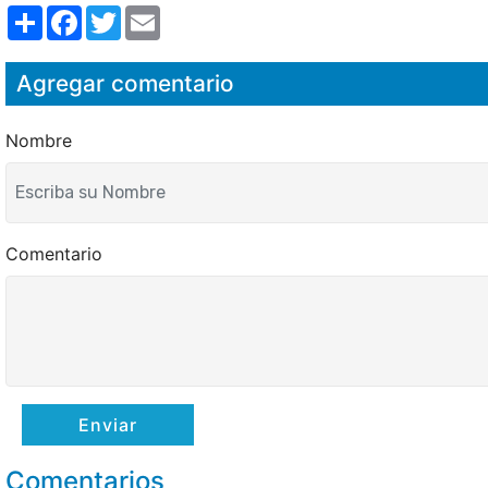
S
F
T
E
h
a
w
m
a
c
i
a
r
e
t
i
Agregar comentario
e
b
t
l
o
e
o
r
k
Nombre
Comentario
Enviar
Comentarios