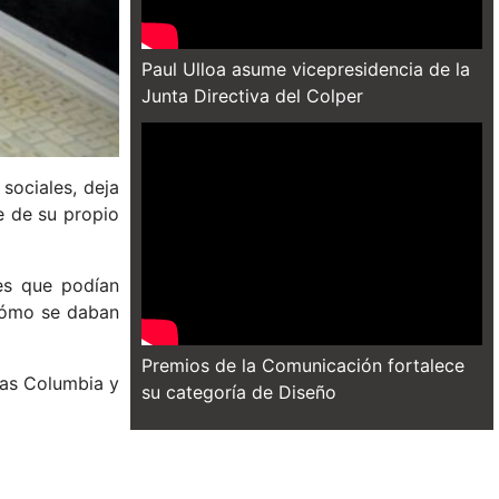
Paul Ulloa asume vicepresidencia de la
Junta Directiva del Colper
sociales, deja
te de su propio
es que podían
cómo se daban
Premios de la Comunicación fortalece
ias Columbia y
su categoría de Diseño