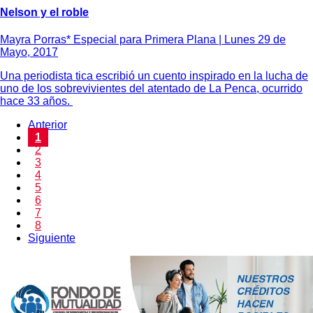
Nelson y el roble
Mayra Porras* Especial para Primera Plana |
Lunes 29 de
Mayo, 2017
Una periodista tica escribió un cuento inspirado en la lucha de
uno de los sobrevivientes del atentado de La Penca, ocurrido
hace 33 años.
Anterior
1
2
3
4
5
6
7
8
Siguiente