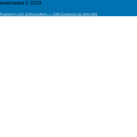
reservados © 2019
Powered by LGC SoftConsulting{...} - CMS Constructor de Sitios Web